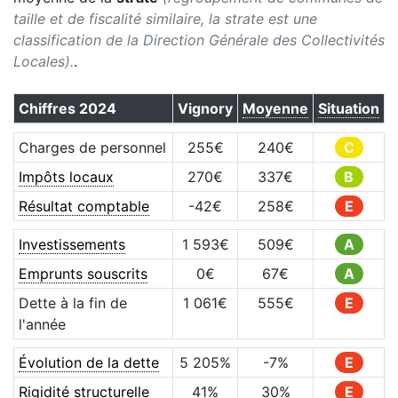
taille et de fiscalité similaire, la strate est une
classification de la Direction Générale des Collectivités
Locales).
.
Chiffres
2024
Vignory
Moyenne
Situation
Charges de personnel
255
€
240
€
C
Impôts locaux
270
€
337
€
B
Résultat comptable
-42
€
258
€
E
Investissements
1 593
€
509
€
A
Emprunts souscrits
0
€
67
€
A
Dette à la fin de
1 061
€
555
€
E
l'année
Évolution de la dette
5 205
%
-7
%
E
Rigidité structurelle
41
%
30
%
E