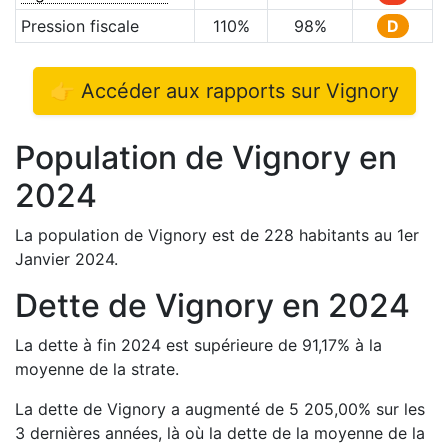
Pression fiscale
110
%
98
%
D
👉 Accéder aux rapports sur
Vignory
Population de
Vignory
en
2024
La population de
Vignory
est de
228
habitants au 1er
Janvier
2024
.
Dette de
Vignory
en
2024
La dette à fin
2024
est
supérieure de
91,17
%
à la
moyenne de la strate.
La dette de
Vignory
a
augmenté de
5 205,00
%
sur les
3 dernières années, là où la dette de la moyenne de la