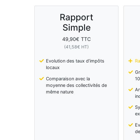
Rapport
Simple
49,90
€ TTC
(
41,58
€ HT)
Evolution des taux d’impôts
Ra
locaux
Gr
Comparaison avec la
10
moyenne des collectivités de
An
même nature
in
Sy
ex
Ev
de