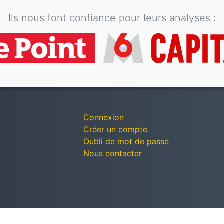
Ils nous font confiance pour leurs analyses :
Connexion
Créer un compte
Oubli de mot de passe
Nous contacter
© Décomptes publics - Tous droits réservés