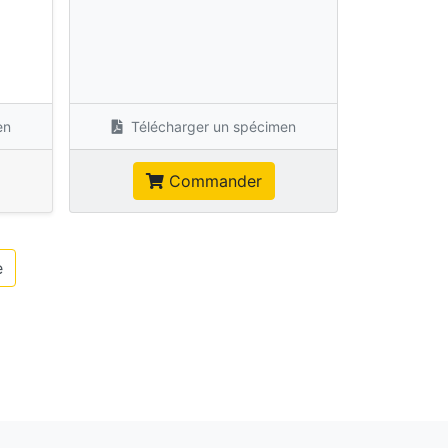
s
en
Télécharger un spécimen
Commander
e