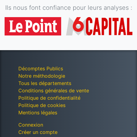
Ils nous font confiance pour leurs analyses :
Décomptes Publics
Notre méthodologie
Tous les départements
Conditions générales de vente
Politique de confidentialité
Politique de cookies
Mentions légales
Connexion
Créer un compte