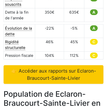
souscrits
Dette à la fin
350
€
635
€
A
de l'année
Évolution de la
-22
%
-5
%
A
dette
Rigidité
46
%
45
%
C
structurelle
Pression fiscale
104
%
112
%
C
👉 Accéder aux rapports sur
Eclaron-
Braucourt-Sainte-Livier
Population de
Eclaron-
Braucourt-Sainte-Livier
en