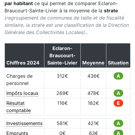
par habitant
ce qui permet de comparer
Eclaron-
Braucourt-Sainte-Livier
à la moyenne de la
strate
(regroupement de communes de taille et de fiscalité
similaire, la strate est une classification de la Direction
Générale des Collectivités Locales).
.
Eclaron-
Braucourt-
Chiffres
2024
Sainte-Livier
Moyenne
Situation
Charges de
312
€
436
€
A
personnel
Impôts locaux
269
€
478
€
A
Résultat
116
€
182
€
E
comptable
Investissements
581
€
421
€
A
Emprunts
0
€
63
€
A