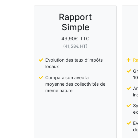
Rapport
Simple
49,90
€ TTC
(
41,58
€ HT)
Evolution des taux d’impôts
Ra
locaux
Gr
Comparaison avec la
10
moyenne des collectivités de
An
même nature
in
Sy
ex
Ev
de