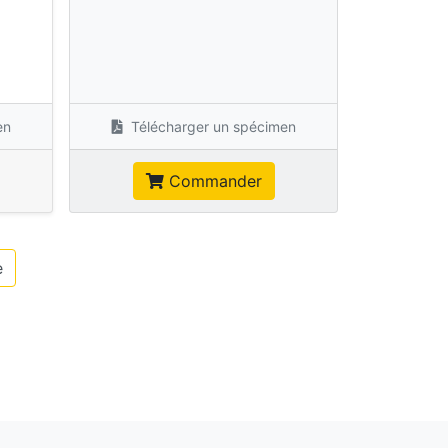
s
en
Télécharger un spécimen
Commander
e