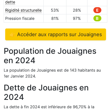
dette
Rigidité structurelle
53
%
28
%
E
Pression fiscale
81
%
97
%
B
👉 Accéder aux rapports sur
Jouaignes
Population de
Jouaignes
en
2024
La population de
Jouaignes
est de
143
habitants au
1er Janvier
2024
.
Dette de
Jouaignes
en
2024
La dette à fin
2024
est
inférieure de
96,70
%
à la