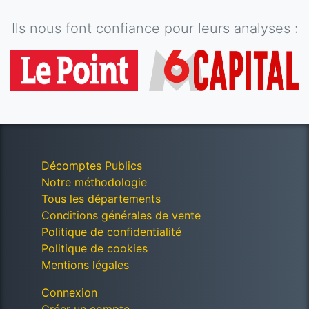
Ils nous font confiance pour leurs analyses :
Décomptes Publics
Notre méthodologie
Tous les départements
Conditions générales de vente
Politique de confidentialité
Politique de cookies
Mentions légales
Connexion