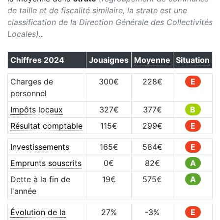
de taille et de fiscalité similaire, la strate est une
classification de la Direction Générale des Collectivités
Locales).
.
Chiffres
2024
Jouaignes
Moyenne
Situation
Charges de
300
€
228
€
E
personnel
Impôts locaux
327
€
377
€
B
Résultat comptable
115
€
299
€
E
Investissements
165
€
584
€
E
Emprunts souscrits
0
€
82
€
A
Dette à la fin de
19
€
575
€
A
l'année
Évolution de la
27
%
-3
%
E