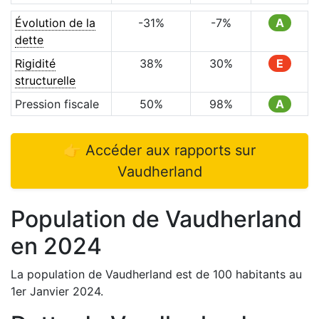
Évolution de la
-31
%
-7
%
A
dette
Rigidité
38
%
30
%
E
structurelle
Pression fiscale
50
%
98
%
A
👉 Accéder aux rapports sur
Vaudherland
Population de
Vaudherland
en
2024
La population de
Vaudherland
est de
100
habitants au
1er Janvier
2024
.