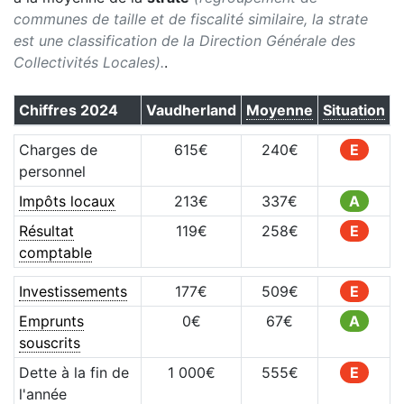
communes de taille et de fiscalité similaire, la strate
est une classification de la Direction Générale des
Collectivités Locales).
.
Chiffres
2024
Vaudherland
Moyenne
Situation
Charges de
615
€
240
€
E
personnel
Impôts locaux
213
€
337
€
A
Résultat
119
€
258
€
E
comptable
Investissements
177
€
509
€
E
Emprunts
0
€
67
€
A
souscrits
Dette à la fin de
1 000
€
555
€
E
l'année