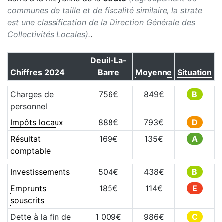
communes de taille et de fiscalité similaire, la strate
est une classification de la Direction Générale des
Collectivités Locales).
.
Deuil-La-
Chiffres
2024
Barre
Moyenne
Situation
Charges de
756
€
849
€
B
personnel
Impôts locaux
888
€
793
€
D
Résultat
169
€
135
€
A
comptable
Investissements
504
€
438
€
B
Emprunts
185
€
114
€
E
souscrits
Dette à la fin de
1 009
€
986
€
C