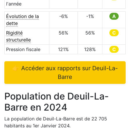
l'année
Évolution de la
-6
%
-1
%
A
dette
Rigidité
56
%
56
%
C
structurelle
Pression fiscale
121
%
128
%
C
👉 Accéder aux rapports sur
Deuil-La-
Barre
Population de
Deuil-La-
Barre
en
2024
La population de
Deuil-La-Barre
est de
22 705
habitants au 1er Janvier
2024
.