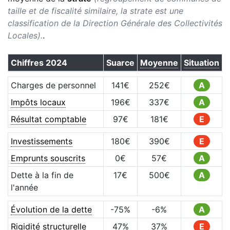
taille et de fiscalité similaire, la strate est une
classification de la Direction Générale des Collectivités
Locales).
.
Chiffres
2024
Suarce
Moyenne
Situation
Charges de personnel
141
€
252
€
A
Impôts locaux
196
€
337
€
A
Résultat comptable
97
€
181
€
E
Investissements
180
€
390
€
E
Emprunts souscrits
0
€
57
€
A
Dette à la fin de
17
€
500
€
A
l'année
Évolution de la dette
-75
%
-6
%
A
Rigidité structurelle
47
%
37
%
E