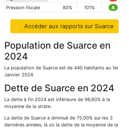
Pression fiscale
80
%
101
%
A
👉 Accéder aux rapports sur
Suarce
Population de
Suarce
en
2024
La population de
Suarce
est de
440
habitants au 1er
Janvier
2024
.
Dette de
Suarce
en
2024
La dette à fin
2024
est
inférieure de
96,60
%
à la
moyenne de la strate.
La dette de
Suarce
a
diminué de
75,00
%
sur les 3
dernières années, là où la dette de la moyenne de la