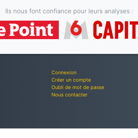
Ils nous font confiance pour leurs analyses :
Connexion
Créer un compte
Oubli de mot de passe
Nous contacter
© Décomptes publics - Tous droits réservés