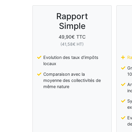
Rapport
Simple
49,90
€ TTC
(
41,58
€ HT)
Evolution des taux d’impôts
Ra
locaux
Gr
Comparaison avec la
10
moyenne des collectivités de
An
même nature
in
Sy
ex
Ev
de