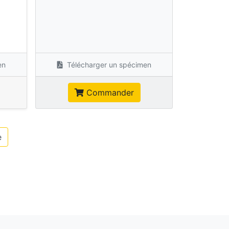
s
en
Télécharger un spécimen
Commander
e