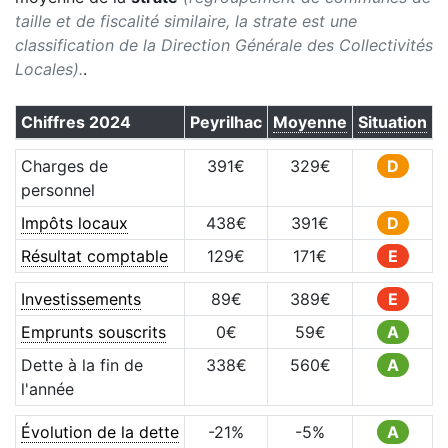
taille et de fiscalité similaire, la strate est une
classification de la Direction Générale des Collectivités
Locales).
.
Chiffres
2024
Peyrilhac
Moyenne
Situation
Charges de
391
€
329
€
D
personnel
Impôts locaux
438
€
391
€
D
Résultat comptable
129
€
171
€
E
Investissements
89
€
389
€
E
Emprunts souscrits
0
€
59
€
A
Dette à la fin de
338
€
560
€
A
l'année
Évolution de la dette
-21
%
-5
%
A