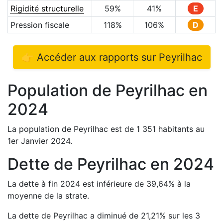
Rigidité structurelle
59
%
41
%
E
Pression fiscale
118
%
106
%
D
👉 Accéder aux rapports sur
Peyrilhac
Population de
Peyrilhac
en
2024
La population de
Peyrilhac
est de
1 351
habitants au
1er Janvier
2024
.
Dette de
Peyrilhac
en
2024
La dette à fin
2024
est
inférieure de
39,64
%
à la
moyenne de la strate.
La dette de
Peyrilhac
a
diminué de
21,21
%
sur les 3