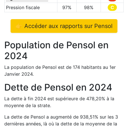
Pression fiscale
97
%
98
%
C
👉 Accéder aux rapports sur
Pensol
Population de
Pensol
en
2024
La population de
Pensol
est de
174
habitants au 1er
Janvier
2024
.
Dette de
Pensol
en
2024
La dette à fin
2024
est
supérieure de
478,20
%
à la
moyenne de la strate.
La dette de
Pensol
a
augmenté de
938,51
%
sur les 3
dernières années, là où la dette de la moyenne de la