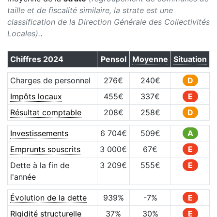
taille et de fiscalité similaire, la strate est une
classification de la Direction Générale des Collectivités
Locales).
.
Chiffres
2024
Pensol
Moyenne
Situation
Charges de personnel
276
€
240
€
D
Impôts locaux
455
€
337
€
E
Résultat comptable
208
€
258
€
D
Investissements
6 704
€
509
€
A
Emprunts souscrits
3 000
€
67
€
E
Dette à la fin de
3 209
€
555
€
E
l'année
Évolution de la dette
939
%
-7
%
E
Rigidité structurelle
37
%
30
%
E