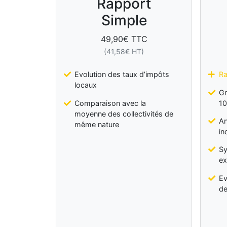
Rapport
Simple
49,90
€ TTC
(
41,58
€ HT)
Evolution des taux d’impôts
Ra
locaux
Gr
Comparaison avec la
10
moyenne des collectivités de
An
même nature
in
Sy
ex
Ev
de