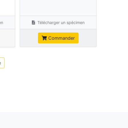
s
en
Télécharger un spécimen
Commander
e