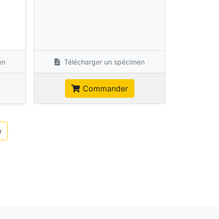
s
en
Télécharger un spécimen
Commander
e