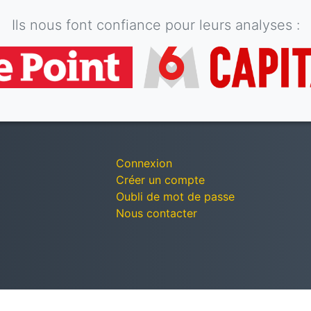
Ils nous font confiance pour leurs analyses :
Connexion
Créer un compte
Oubli de mot de passe
Nous contacter
© Décomptes publics - Tous droits réservés