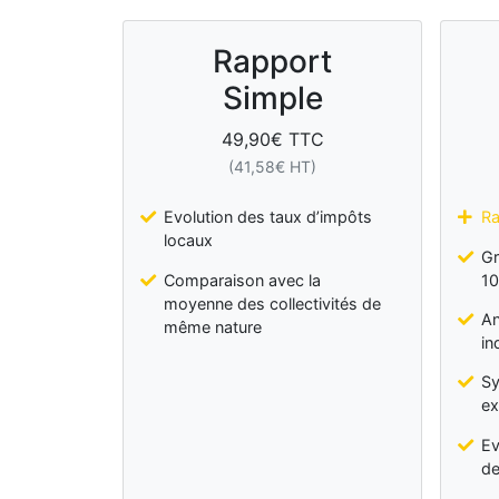
Rapport
Simple
49,90
€ TTC
(
41,58
€ HT)
Evolution des taux d’impôts
Ra
locaux
Gr
Comparaison avec la
10
moyenne des collectivités de
An
même nature
in
Sy
ex
Ev
de