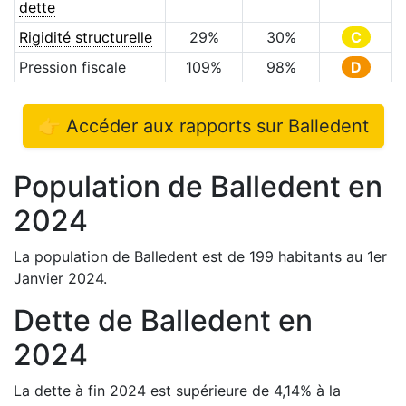
dette
Rigidité structurelle
29
%
30
%
C
Pression fiscale
109
%
98
%
D
👉 Accéder aux rapports sur
Balledent
Population de
Balledent
en
2024
La population de
Balledent
est de
199
habitants au 1er
Janvier
2024
.
Dette de
Balledent
en
2024
La dette à fin
2024
est
supérieure de
4,14
%
à la