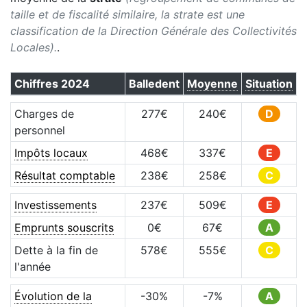
taille et de fiscalité similaire, la strate est une
classification de la Direction Générale des Collectivités
Locales).
.
Chiffres
2024
Balledent
Moyenne
Situation
Charges de
277
€
240
€
D
personnel
Impôts locaux
468
€
337
€
E
Résultat comptable
238
€
258
€
C
Investissements
237
€
509
€
E
Emprunts souscrits
0
€
67
€
A
Dette à la fin de
578
€
555
€
C
l'année
Évolution de la
-30
%
-7
%
A