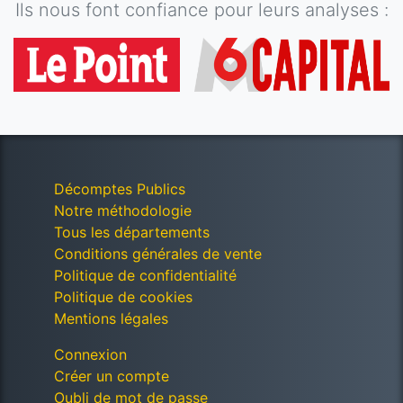
Ils nous font confiance pour leurs analyses :
Décomptes Publics
Notre méthodologie
Tous les départements
Conditions générales de vente
Politique de confidentialité
Politique de cookies
Mentions légales
Connexion
Créer un compte
Oubli de mot de passe