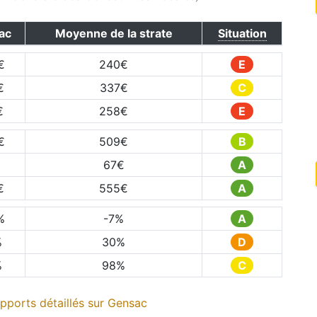
ac
Moyenne de la strate
Situation
€
240
€
E
€
337
€
C
€
258
€
E
€
509
€
B
67
€
A
€
555
€
A
%
-7
%
A
%
30
%
D
%
98
%
C
pports détaillés sur
Gensac