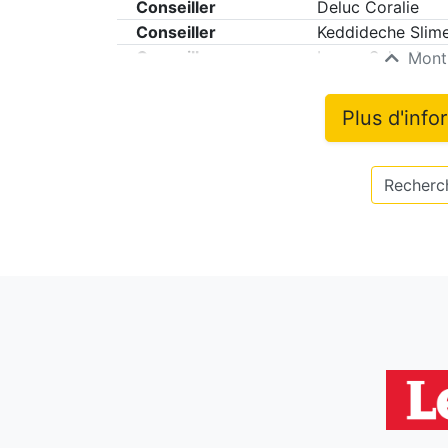
Conseiller
Deluc Coralie
Conseiller
Keddideche Slim
Conseiller
Lopez Salvador
Montr
Plus d'info
Recherch