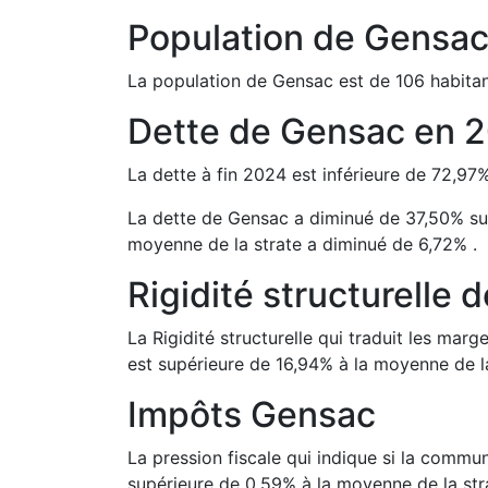
Population de
Gensa
La population de
Gensac
est de
106
habitan
Dette de
Gensac
en
2
La dette à fin
2024
est
inférieure de
72,97
La dette de
Gensac
a
diminué de
37,50
%
su
moyenne de la strate a
diminué de
6,72
%
.
Rigidité structurelle 
La Rigidité structurelle qui traduit les m
est
supérieure de
16,94
%
à la moyenne de la
Impôts
Gensac
La pression fiscale qui indique si la comm
supérieure de
0,59
%
à la moyenne de la str