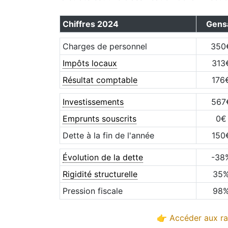
Chiffres
2024
Gens
Charges de personnel
350
Impôts locaux
313
Résultat comptable
176
Investissements
567
Emprunts souscrits
0
€
Dette à la fin de l'année
150
Évolution de la dette
-38
Rigidité structurelle
35
Pression fiscale
98
👉 Accéder aux ra