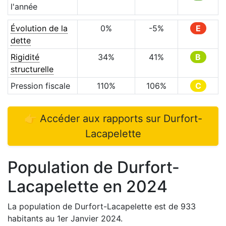
l'année
Évolution de la
0
%
-5
%
E
dette
Rigidité
34
%
41
%
B
structurelle
Pression fiscale
110
%
106
%
C
👉 Accéder aux rapports sur
Durfort-
Lacapelette
Population de
Durfort-
Lacapelette
en
2024
La population de
Durfort-Lacapelette
est de
933
habitants au 1er Janvier
2024
.