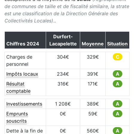
de communes de taille et de fiscalité similaire, la strate
est une classification de la Direction Générale des
Collectivités Locales).
.
Durfort-
Chiffres
2024
Lacapelette
Moyenne
Situation
Charges de
304
€
329
€
C
personnel
Impôts locaux
234
€
391
€
A
Résultat
316
€
171
€
A
comptable
Investissements
1 208
€
389
€
A
Emprunts
0
€
59
€
A
souscrits
Dette à la fin de
0
€
560
€
A