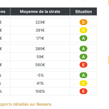
ens
Moyenne de la strate
Situation
€
329
€
D
€
391
€
C
€
171
€
A
€
389
€
A
59
€
A
€
560
€
E
%
-5
%
A
%
41
%
C
%
106
%
E
ports détaillés sur
Bessens