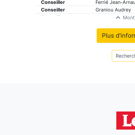
Conseiller
Ferrié Jean-Arna
Conseiller
Graniou Audrey
Conseiller
Huganet Amédée
Montr
Plus d'info
Recherch