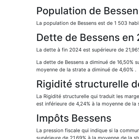
Population de
Bessen
La population de
Bessens
est de
1 503
habi
Dette de
Bessens
en
La dette à fin
2024
est
supérieure de
21,96
La dette de
Bessens
a
diminué de
16,50
%
s
moyenne de la strate a
diminué de
4,60
%
.
Rigidité structurelle 
La Rigidité structurelle qui traduit les m
est
inférieure de
4,24
%
à la moyenne de la s
Impôts
Bessens
La pression fiscale qui indique si la comm
supérieure de
21,69
%
à la moyenne de la st