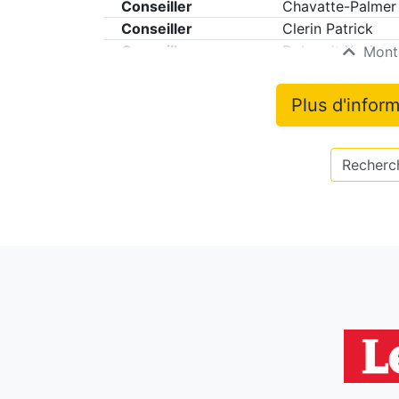
Conseiller
Chavatte-Palmer
Conseiller
Clerin Patrick
Conseiller
Dehondt Xavier
Montr
Plus d'infor
Recherch