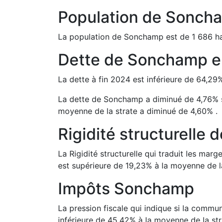
Population de
Sonch
La population de
Sonchamp
est de
1 686
ha
Dette de
Sonchamp
e
La dette à fin
2024
est
inférieure de
64,29
La dette de
Sonchamp
a
diminué de
4,76
%
moyenne de la strate a
diminué de
4,60
%
.
Rigidité structurelle 
La Rigidité structurelle qui traduit les m
est
supérieure de
19,23
%
à la moyenne de la
Impôts
Sonchamp
La pression fiscale qui indique si la comm
inférieure de
45,42
%
à la moyenne de la str