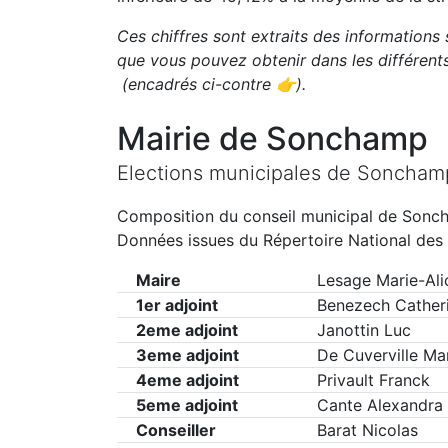
Ces chiffres sont extraits des informations 
que vous pouvez obtenir dans les différen
(encadrés ci-contre 👉)
.
Mairie de
Sonchamp
Elections municipales de
Soncham
Composition du conseil municipal de
Sonc
Données issues du Répertoire National des 
Maire
Lesage Marie-Ali
1er adjoint
Benezech Cather
2eme adjoint
Janottin Luc
3eme adjoint
De Cuverville Ma
4eme adjoint
Privault Franck
5eme adjoint
Cante Alexandra
Conseiller
Barat Nicolas