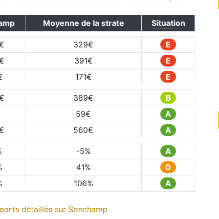
amp
Moyenne de la strate
Situation
€
329
€
E
€
391
€
E
€
171
€
E
€
389
€
B
59
€
A
€
560
€
A
%
-5
%
A
%
41
%
D
%
106
%
A
orts détaillés sur
Sonchamp