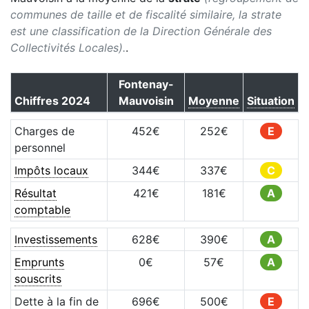
communes de taille et de fiscalité similaire, la strate
est une classification de la Direction Générale des
Collectivités Locales).
.
Fontenay-
Chiffres
2024
Mauvoisin
Moyenne
Situation
Charges de
452
€
252
€
E
personnel
Impôts locaux
344
€
337
€
C
Résultat
421
€
181
€
A
comptable
Investissements
628
€
390
€
A
Emprunts
0
€
57
€
A
souscrits
Dette à la fin de
696
€
500
€
E