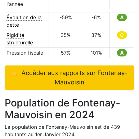
l'année
Évolution de la
-59
%
-6
%
A
dette
Rigidité
35
%
37
%
C
structurelle
Pression fiscale
57
%
101
%
A
👉 Accéder aux rapports sur
Fontenay-
Mauvoisin
Population de
Fontenay-
Mauvoisin
en
2024
La population de
Fontenay-Mauvoisin
est de
439
habitants au 1er Janvier
2024
.