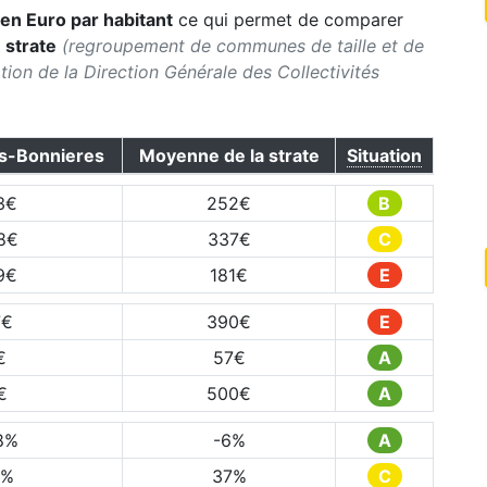
en Euro par habitant
ce qui permet de comparer
a
strate
(regroupement de communes de taille et de
ication de la Direction Générale des Collectivités
s-Bonnieres
Moyenne de la strate
Situation
3
€
252
€
B
8
€
337
€
C
9
€
181
€
E
7
€
390
€
E
€
57
€
A
€
500
€
A
8
%
-6
%
A
%
37
%
C