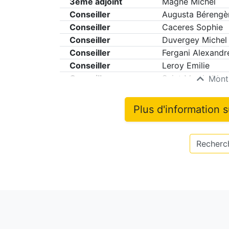
3eme adjoint
Magne Michel
Conseiller
Augusta Bérengè
Conseiller
Caceres Sophie
Conseiller
Duvergey Michel
Conseiller
Fergani Alexandr
Conseiller
Leroy Emilie
Conseiller
Saint Martin Mag
Montr
Plus d'information 
Recherch