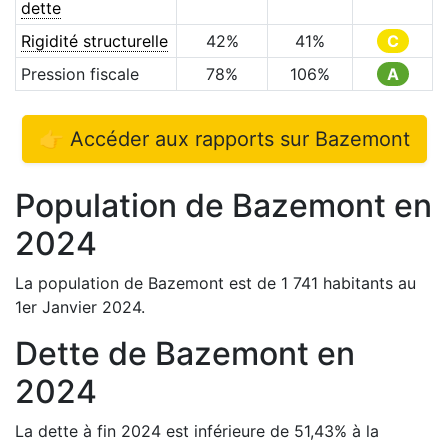
dette
Rigidité structurelle
42
%
41
%
C
Pression fiscale
78
%
106
%
A
👉 Accéder aux rapports sur
Bazemont
Population de
Bazemont
en
2024
La population de
Bazemont
est de
1 741
habitants au
1er Janvier
2024
.
Dette de
Bazemont
en
2024
La dette à fin
2024
est
inférieure de
51,43
%
à la