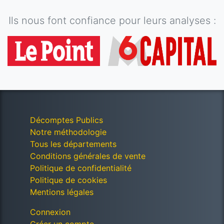
Ils nous font confiance pour leurs analyses :
Décomptes Publics
Notre méthodologie
Tous les départements
Conditions générales de vente
Politique de confidentialité
Politique de cookies
Mentions légales
Connexion