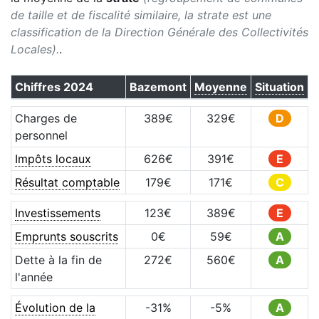
de taille et de fiscalité similaire, la strate est une
classification de la Direction Générale des Collectivités
Locales).
.
Chiffres
2024
Bazemont
Moyenne
Situation
Charges de
389
€
329
€
D
personnel
Impôts locaux
626
€
391
€
E
Résultat comptable
179
€
171
€
C
Investissements
123
€
389
€
E
Emprunts souscrits
0
€
59
€
A
Dette à la fin de
272
€
560
€
A
l'année
Évolution de la
-31
%
-5
%
A