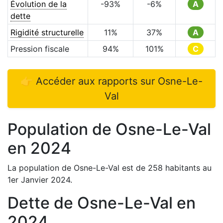
Évolution de la
-93
%
-6
%
A
dette
Rigidité structurelle
11
%
37
%
A
Pression fiscale
94
%
101
%
C
👉 Accéder aux rapports sur
Osne-Le-
Val
Population de
Osne-Le-Val
en
2024
La population de
Osne-Le-Val
est de
258
habitants au
1er Janvier
2024
.
Dette de
Osne-Le-Val
en
2024