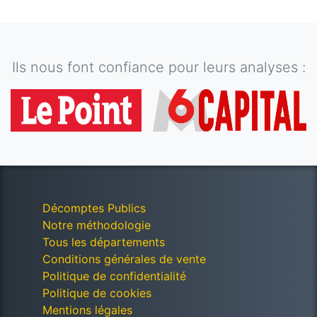
Ils nous font confiance pour leurs analyses :
Décomptes Publics
Notre méthodologie
Tous les départements
Conditions générales de vente
Politique de confidentialité
Politique de cookies
Mentions légales