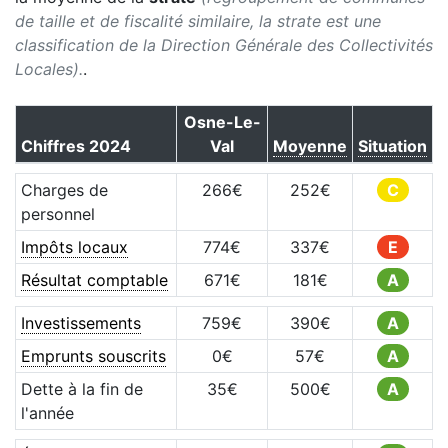
de taille et de fiscalité similaire, la strate est une
classification de la Direction Générale des Collectivités
Locales).
.
Osne-Le-
Chiffres
2024
Val
Moyenne
Situation
Charges de
266
€
252
€
C
personnel
Impôts locaux
774
€
337
€
E
Résultat comptable
671
€
181
€
A
Investissements
759
€
390
€
A
Emprunts souscrits
0
€
57
€
A
Dette à la fin de
35
€
500
€
A
l'année