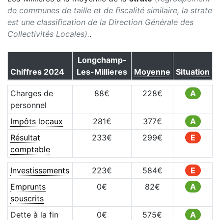
de communes de taille et de fiscalité similaire, la strate
est une classification de la Direction Générale des
Collectivités Locales).
.
Longchamp-
Chiffres
2024
Les-Millieres
Moyenne
Situation
Charges de
88
€
228
€
A
personnel
Impôts locaux
281
€
377
€
A
Résultat
233
€
299
€
E
comptable
Investissements
223
€
584
€
E
Emprunts
0
€
82
€
A
souscrits
Dette à la fin
0
€
575
€
A