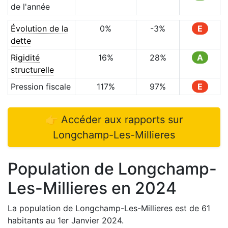
de l'année
Évolution de la
0
%
-3
%
E
dette
Rigidité
16
%
28
%
A
structurelle
Pression fiscale
117
%
97
%
E
👉 Accéder aux rapports sur
Longchamp-Les-Millieres
Population de
Longchamp-
Les-Millieres
en
2024
La population de
Longchamp-Les-Millieres
est de
61
habitants au 1er Janvier
2024
.