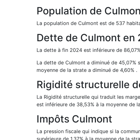
Population de
Culmon
La population de
Culmont
est de
537
habita
Dette de
Culmont
en
La dette à fin
2024
est
inférieure de
86,07
La dette de
Culmont
a
diminué de
45,07
%
moyenne de la strate a
diminué de
4,60
%
.
Rigidité structurelle 
La Rigidité structurelle qui traduit les m
est
inférieure de
38,53
%
à la moyenne de la
Impôts
Culmont
La pression fiscale qui indique si la comm
supérieure de
1,37
%
à la moyenne de la stra