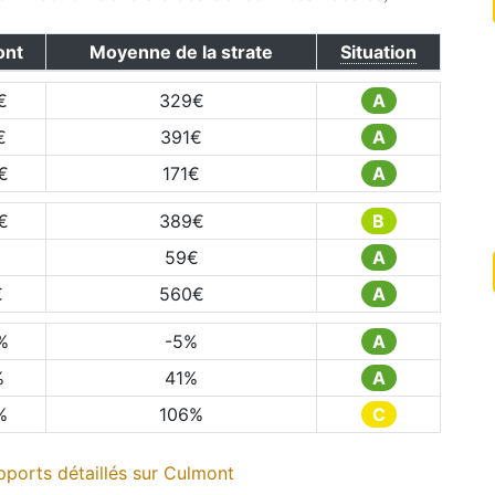
ont
Moyenne de la strate
Situation
€
329
€
A
€
391
€
A
€
171
€
A
€
389
€
B
59
€
A
€
560
€
A
%
-5
%
A
%
41
%
A
%
106
%
C
ports détaillés sur
Culmont