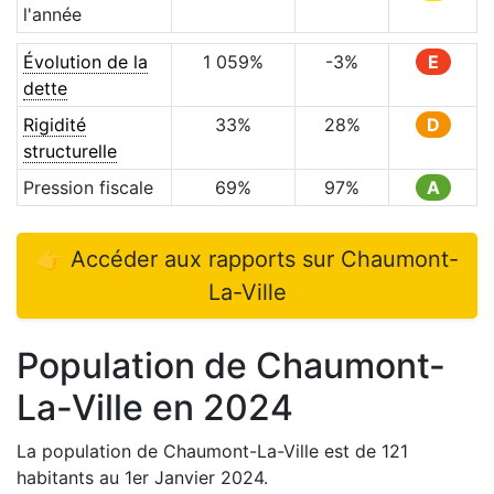
l'année
Évolution de la
1 059
%
-3
%
E
dette
Rigidité
33
%
28
%
D
structurelle
Pression fiscale
69
%
97
%
A
👉 Accéder aux rapports sur
Chaumont-
La-Ville
Population de
Chaumont-
La-Ville
en
2024
La population de
Chaumont-La-Ville
est de
121
habitants au 1er Janvier
2024
.