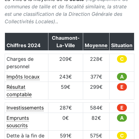
communes de taille et de fiscalité similaire, la strate
est une classification de la Direction Générale des
Collectivités Locales).
.
Chaumont-
Chiffres
2024
La-Ville
Moyenne
Situation
Charges de
209
€
228
€
C
personnel
Impôts locaux
243
€
377
€
A
Résultat
59
€
299
€
E
comptable
Investissements
287
€
584
€
E
Emprunts
0
€
82
€
A
souscrits
Dette à la fin de
591
€
575
€
C