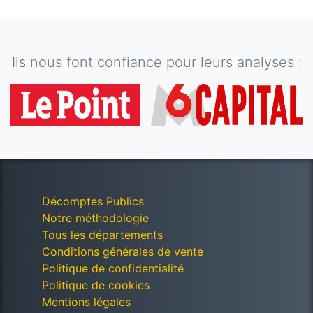
Ils nous font confiance pour leurs analyses :
Décomptes Publics
Notre méthodologie
Tous les départements
Conditions générales de vente
Politique de confidentialité
Politique de cookies
Mentions légales