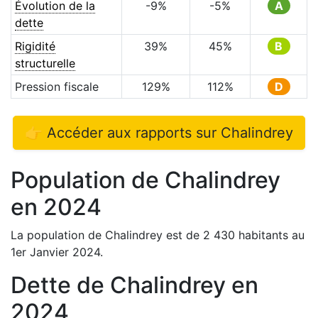
Évolution de la
-9
%
-5
%
A
dette
Rigidité
39
%
45
%
B
structurelle
Pression fiscale
129
%
112
%
D
👉 Accéder aux rapports sur
Chalindrey
Population de
Chalindrey
en
2024
La population de
Chalindrey
est de
2 430
habitants au
1er Janvier
2024
.
Dette de
Chalindrey
en
2024