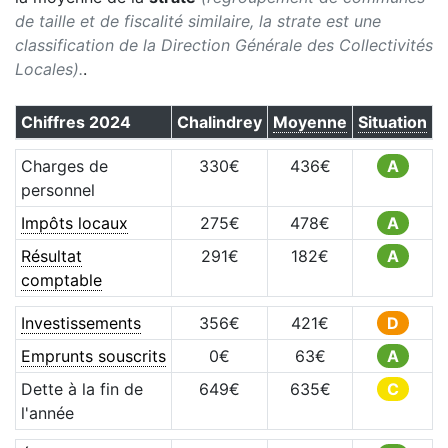
de taille et de fiscalité similaire, la strate est une
classification de la Direction Générale des Collectivités
Locales).
.
Chiffres
2024
Chalindrey
Moyenne
Situation
Charges de
330
€
436
€
A
personnel
Impôts locaux
275
€
478
€
A
Résultat
291
€
182
€
A
comptable
Investissements
356
€
421
€
D
Emprunts souscrits
0
€
63
€
A
Dette à la fin de
649
€
635
€
C
l'année