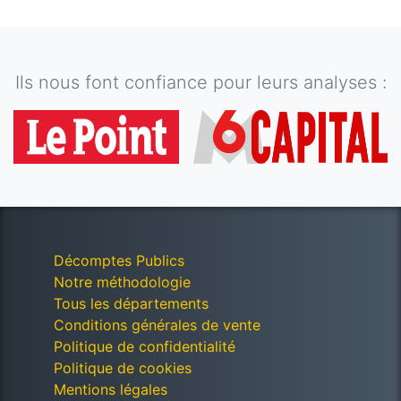
Ils nous font confiance pour leurs analyses :
Décomptes Publics
Notre méthodologie
Tous les départements
Conditions générales de vente
Politique de confidentialité
Politique de cookies
Mentions légales