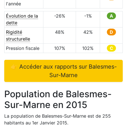
l'année
Évolution de la
-26
%
-1
%
A
dette
Rigidité
48
%
42
%
D
structurelle
Pression fiscale
107
%
102
%
C
👉 Accéder aux rapports sur
Balesmes-
Sur-Marne
Population de
Balesmes-
Sur-Marne
en
2015
La population de
Balesmes-Sur-Marne
est de
255
habitants au 1er Janvier
2015
.