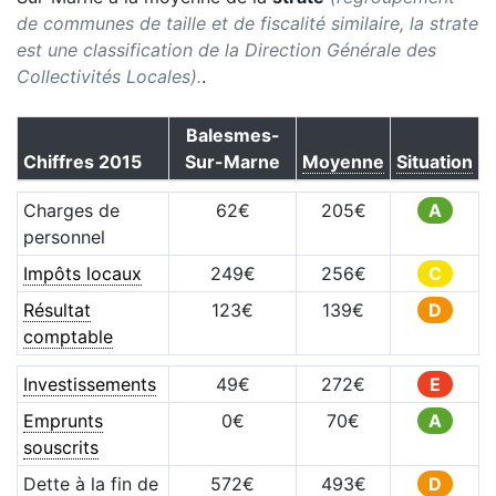
de communes de taille et de fiscalité similaire, la strate
est une classification de la Direction Générale des
Collectivités Locales).
.
Balesmes-
Chiffres
2015
Sur-Marne
Moyenne
Situation
Charges de
62
€
205
€
A
personnel
Impôts locaux
249
€
256
€
C
Résultat
123
€
139
€
D
comptable
Investissements
49
€
272
€
E
Emprunts
0
€
70
€
A
souscrits
Dette à la fin de
572
€
493
€
D