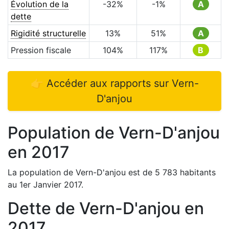
Évolution de la
-32
%
-1
%
A
dette
Rigidité structurelle
13
%
51
%
A
Pression fiscale
104
%
117
%
B
👉 Accéder aux rapports sur
Vern-
D'anjou
Population de
Vern-D'anjou
en
2017
La population de
Vern-D'anjou
est de
5 783
habitants
au 1er Janvier
2017
.
Dette de
Vern-D'anjou
en
2017