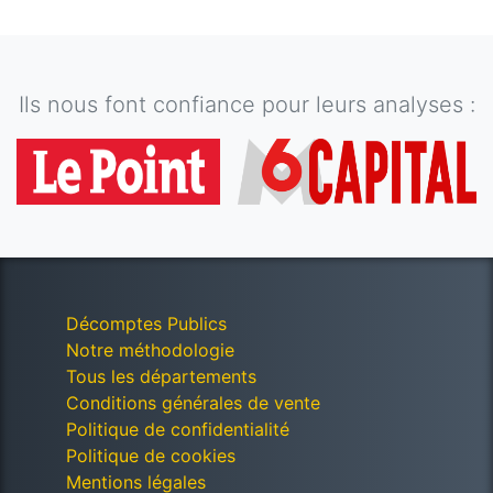
Ils nous font confiance pour leurs analyses :
Décomptes Publics
Notre méthodologie
Tous les départements
Conditions générales de vente
Politique de confidentialité
Politique de cookies
Mentions légales