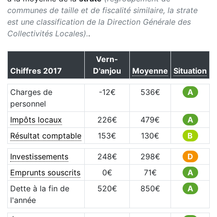
communes de taille et de fiscalité similaire, la strate
est une classification de la Direction Générale des
Collectivités Locales).
.
Vern-
Chiffres
2017
D'anjou
Moyenne
Situation
Charges de
-12
€
536
€
A
personnel
Impôts locaux
226
€
479
€
A
Résultat comptable
153
€
130
€
B
Investissements
248
€
298
€
D
Emprunts souscrits
0
€
71
€
A
Dette à la fin de
520
€
850
€
A
l'année