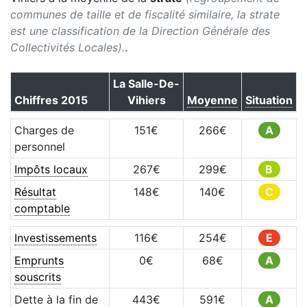
communes de taille et de fiscalité similaire, la strate
est une classification de la Direction Générale des
Collectivités Locales).
.
La Salle-De-
Chiffres
2015
Vihiers
Moyenne
Situation
Charges de
151
€
266
€
A
personnel
Impôts locaux
267
€
299
€
B
Résultat
148
€
140
€
C
comptable
Investissements
116
€
254
€
E
Emprunts
0
€
68
€
A
souscrits
Dette à la fin de
443
€
591
€
A