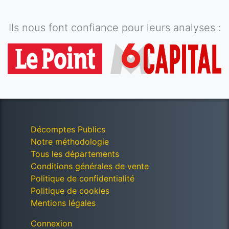
Ils nous font confiance pour leurs analyses :
Décomptes Publics
Notre méthodologie
Tous les départements
Conditions générales de vente
Politique de confidentialité
Politique de cookies
Mentions légales
Connexion