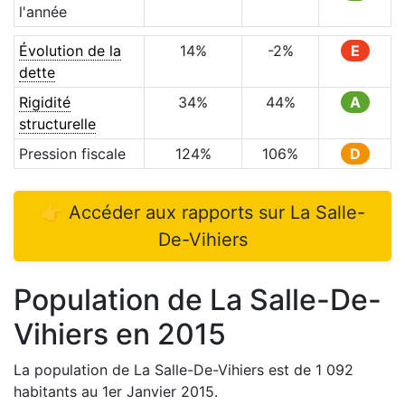
l'année
Évolution de la
14
%
-2
%
E
dette
Rigidité
34
%
44
%
A
structurelle
Pression fiscale
124
%
106
%
D
👉 Accéder aux rapports sur
La Salle-
De-Vihiers
Population de
La Salle-De-
Vihiers
en
2015
La population de
La Salle-De-Vihiers
est de
1 092
habitants au 1er Janvier
2015
.