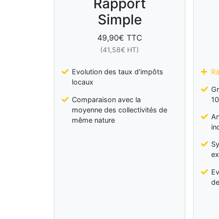
Rapport
Simple
49,90
€ TTC
(
41,58
€ HT)
Evolution des taux d’impôts
Ra
locaux
Gr
Comparaison avec la
10
moyenne des collectivités de
An
même nature
in
Sy
ex
Ev
de