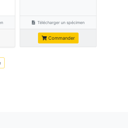
s
en
Télécharger un spécimen
Commander
e