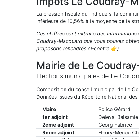
Impôts
Le Coudray-M
La pression fiscale qui indique si la comm
inférieure de
10,56
%
à la moyenne de la str
Ces chiffres sont extraits des informations 
Coudray-Macouard
que vous pouvez obtenir
proposons
(encadrés ci-contre 👉)
.
Mairie de
Le Coudray
Elections municipales de
Le Coudr
Composition du conseil municipal de
Le Co
Données issues du Répertoire National des 
Maire
Police Gérard
1er adjoint
Deleval Balsamie
2eme adjoint
Georg Fabrice
3eme adjoint
Fleury-Menou Chr