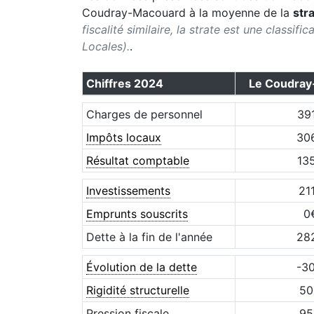
Coudray-Macouard
à la moyenne de la
str
fiscalité similaire, la strate est une classif
Locales).
.
Chiffres
2024
Le Coudray
Charges de personnel
39
Impôts locaux
30
Résultat comptable
13
Investissements
21
Emprunts souscrits
0
Dette à la fin de l'année
28
Évolution de la dette
-3
Rigidité structurelle
50
Pression fiscale
95