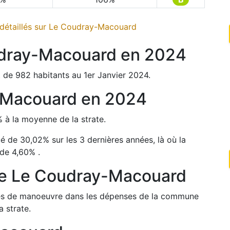
étaillés sur
Le Coudray-Macouard
dray-Macouard
en
2024
 de
982
habitants au 1er Janvier
2024
.
-Macouard
en
2024
%
à la moyenne de la strate.
ué de
30,02
%
sur les 3 dernières années, là où la
 de
4,60
%
.
de
Le Coudray-Macouard
arges de manoeuvre dans les dépenses de la commune
 strate.