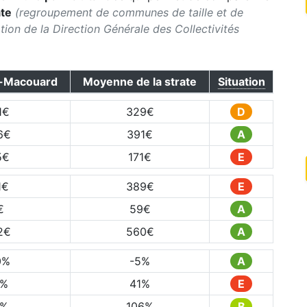
ate
(regroupement de communes de taille et de
ication de la Direction Générale des Collectivités
-Macouard
Moyenne de la strate
Situation
1
€
329
€
D
6
€
391
€
A
5
€
171
€
E
1
€
389
€
E
€
59
€
A
2
€
560
€
A
0
%
-5
%
A
%
41
%
E
%
106
%
B