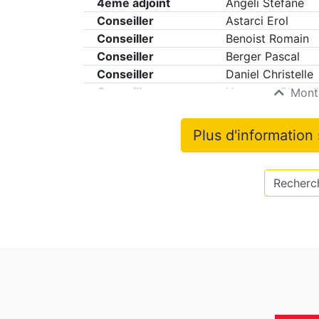
4eme adjoint
Angeli Stefane
Conseiller
Astarci Erol
Conseiller
Benoist Romain
Conseiller
Berger Pascal
Conseiller
Daniel Christelle
Conseiller
Hameury-Chevalli
Montr
Plus d'information
Recherch