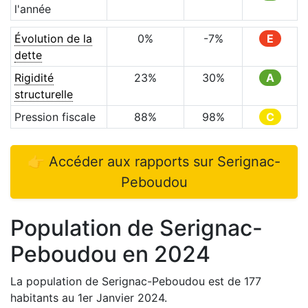
l'année
Évolution de la
0
%
-7
%
E
dette
Rigidité
23
%
30
%
A
structurelle
Pression fiscale
88
%
98
%
C
👉 Accéder aux rapports sur
Serignac-
Peboudou
Population de
Serignac-
Peboudou
en
2024
La population de
Serignac-Peboudou
est de
177
habitants au 1er Janvier
2024
.