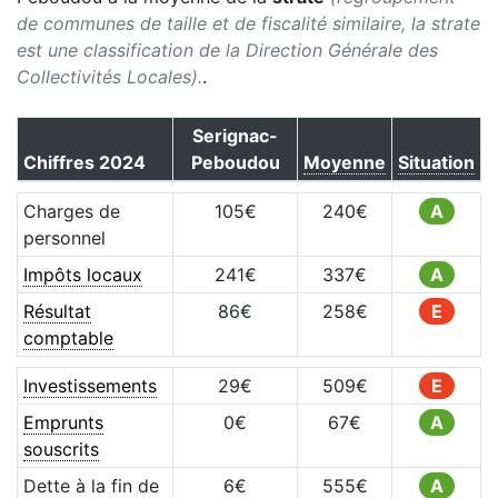
de communes de taille et de fiscalité similaire, la strate
est une classification de la Direction Générale des
Collectivités Locales).
.
Serignac-
Chiffres
2024
Peboudou
Moyenne
Situation
Charges de
105
€
240
€
A
personnel
Impôts locaux
241
€
337
€
A
Résultat
86
€
258
€
E
comptable
Investissements
29
€
509
€
E
Emprunts
0
€
67
€
A
souscrits
Dette à la fin de
6
€
555
€
A