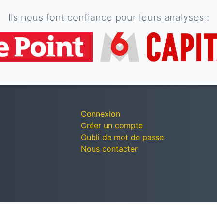
Ils nous font confiance pour leurs analyses :
Connexion
Créer un compte
Oubli de mot de passe
Nous contacter
© Décomptes publics - Tous droits réservés