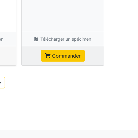
s
en
Télécharger un spécimen
Commander
e