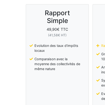
Rapport
Simple
49,90
€ TTC
(
41,58
€ HT)
Evolution des taux d’impôts
Ra
locaux
Gr
Comparaison avec la
10
moyenne des collectivités de
An
même nature
in
Sy
ex
Ev
de