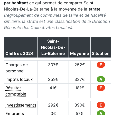
par habitant
ce qui permet de comparer
Saint-
Nicolas-De-La-Balerme
à la moyenne de la
strate
(regroupement de communes de taille et de fiscalité
similaire, la strate est une classification de la Direction
Générale des Collectivités Locales).
.
Saint-
Nicolas-De-
Chiffres
2024
La-Balerme
Moyenne
Situation
Charges de
307
€
252
€
E
personnel
Impôts locaux
259
€
337
€
A
Résultat
41
€
181
€
E
comptable
Investissements
292
€
390
€
E
Emprunts
0
€
57
€
A