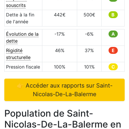
souscrits
Dette à la fin
442
€
500
€
B
de l'année
Évolution de la
-17
%
-6
%
A
dette
Rigidité
46
%
37
%
E
structurelle
Pression fiscale
100
%
101
%
C
👉 Accéder aux rapports sur
Saint-
Nicolas-De-La-Balerme
Population de
Saint-
Nicolas-De-La-Balerme
en