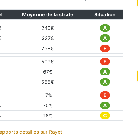
t
Moyenne de la strate
Situation
€
240
€
A
€
337
€
A
€
258
€
E
€
509
€
E
67
€
A
555
€
A
-7
%
E
%
30
%
A
%
98
%
C
apports détaillés sur
Rayet