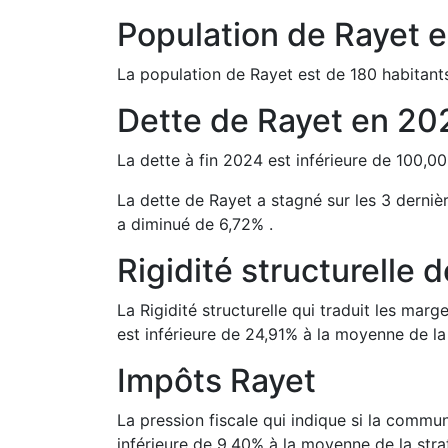
Population de
Rayet
e
La population de
Rayet
est de
180
habitant
Dette de
Rayet
en
20
La dette à fin
2024
est
inférieure de
100,00
La dette de
Rayet
a
stagné
sur les 3 derniè
a
diminué de
6,72
%
.
Rigidité structurelle 
La Rigidité structurelle qui traduit les m
est
inférieure de
24,91
%
à la moyenne de la 
Impôts
Rayet
La pression fiscale qui indique si la comm
inférieure de
9,40
%
à la moyenne de la stra