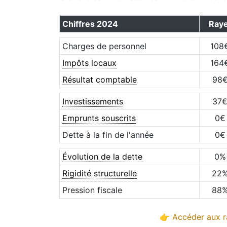
Chiffres
2024
Raye
Charges de personnel
108
Impôts locaux
164
Résultat comptable
98
Investissements
37
Emprunts souscrits
0
€
Dette à la fin de l'année
0
€
Évolution de la dette
0
%
Rigidité structurelle
22
Pression fiscale
88
👉 Accéder aux r