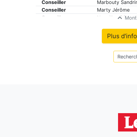
Conseiller
Marbouty Sandri
Conseiller
Marty Jérôme
Conseiller
Nouailles Sébast
Montr
Plus d'inf
Recherch