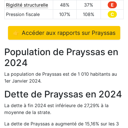
Rigidité structurelle
48
%
37
%
E
Pression fiscale
107
%
108
%
C
👉 Accéder aux rapports sur
Prayssas
Population de
Prayssas
en
2024
La population de
Prayssas
est de
1 010
habitants au
1er Janvier
2024
.
Dette de
Prayssas
en
2024
La dette à fin
2024
est
inférieure de
27,29
%
à la
moyenne de la strate.
La dette de
Prayssas
a
augmenté de
15,16
%
sur les 3