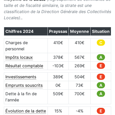
taille et de fiscalité similaire, la strate est une
classification de la Direction Générale des Collectivités
Locales).
.
Chiffres
2024
Prayssas
Moyenne
Situation
Charges de
410
€
410
€
C
personnel
Impôts locaux
378
€
567
€
A
Résultat comptable
-103
€
269
€
E
Investissements
389
€
504
€
E
Emprunts souscrits
0
€
73
€
A
Dette à la fin de
509
€
700
€
A
l'année
Évolution de la dette
15
%
-4
%
E