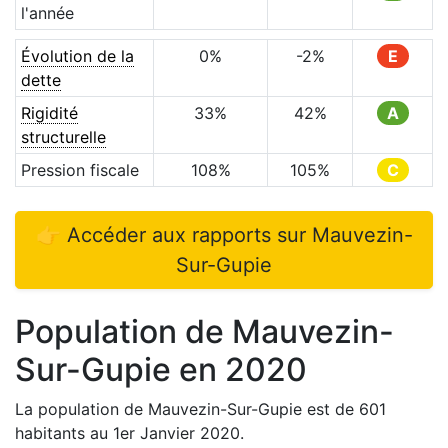
l'année
Évolution de la
0
%
-2
%
E
dette
Rigidité
33
%
42
%
A
structurelle
Pression fiscale
108
%
105
%
C
👉 Accéder aux rapports sur
Mauvezin-
Sur-Gupie
Population de
Mauvezin-
Sur-Gupie
en
2020
La population de
Mauvezin-Sur-Gupie
est de
601
habitants au 1er Janvier
2020
.