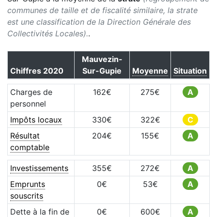
communes de taille et de fiscalité similaire, la strate
est une classification de la Direction Générale des
Collectivités Locales).
.
Mauvezin-
Chiffres
2020
Sur-Gupie
Moyenne
Situation
Charges de
162
€
275
€
A
personnel
Impôts locaux
330
€
322
€
C
Résultat
204
€
155
€
A
comptable
Investissements
355
€
272
€
A
Emprunts
0
€
53
€
A
souscrits
Dette à la fin de
0
€
600
€
A