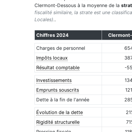
Clermont-Dessous
à la moyenne de la
stra
fiscalité similaire, la strate est une classif
Locales).
.
Chiffres
2024
Clermont
Charges de personnel
65
Impôts locaux
38
Résultat comptable
-5
Investissements
13
Emprunts souscrits
12
Dette à la fin de l'année
28
Évolution de la dette
21
Rigidité structurelle
71
Pression fiscale
118