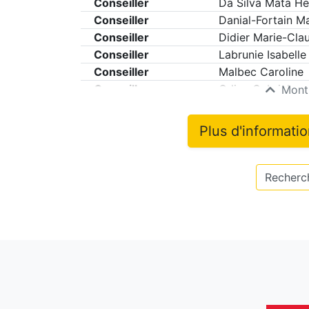
Conseiller
Da Silva Mata He
Conseiller
Danial-Fortain Ma
Conseiller
Didier Marie-Cla
Conseiller
Labrunie Isabelle
Conseiller
Malbec Caroline
Conseiller
Orliac Gabriel
Montr
Plus d'informati
Recherch