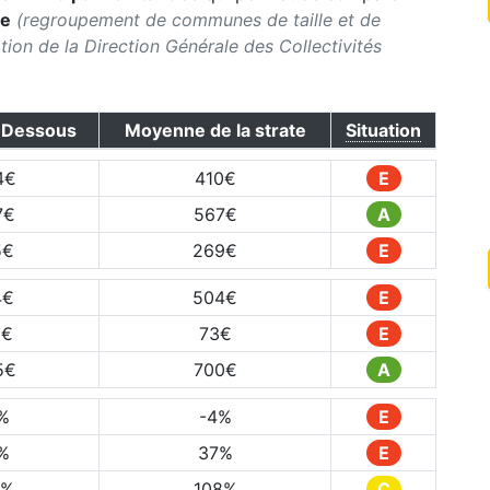
te
(regroupement de communes de taille et de
ication de la Direction Générale des Collectivités
-Dessous
Moyenne de la strate
Situation
4
€
410
€
E
7
€
567
€
A
5
€
269
€
E
4
€
504
€
E
1
€
73
€
E
5
€
700
€
A
%
-4
%
E
%
37
%
E
%
108
%
C