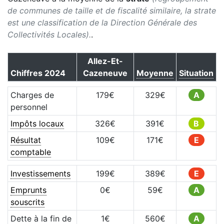
de communes de taille et de fiscalité similaire, la strate
est une classification de la Direction Générale des
Collectivités Locales).
.
Allez-Et-
Chiffres
2024
Cazeneuve
Moyenne
Situation
Charges de
179
€
329
€
A
personnel
Impôts locaux
326
€
391
€
B
Résultat
109
€
171
€
E
comptable
Investissements
199
€
389
€
E
Emprunts
0
€
59
€
A
souscrits
Dette à la fin de
1
€
560
€
A