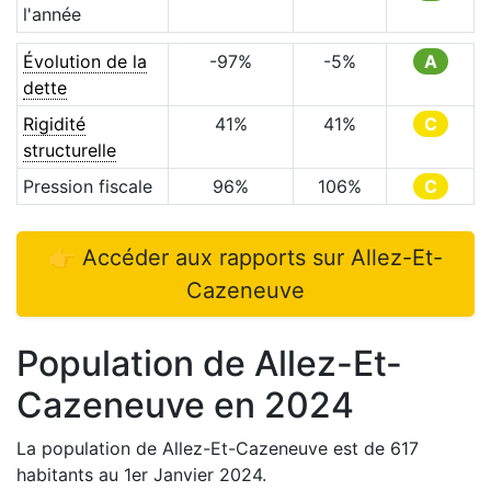
l'année
Évolution de la
-97
%
-5
%
A
dette
Rigidité
41
%
41
%
C
structurelle
Pression fiscale
96
%
106
%
C
👉 Accéder aux rapports sur
Allez-Et-
Cazeneuve
Population de
Allez-Et-
Cazeneuve
en
2024
La population de
Allez-Et-Cazeneuve
est de
617
habitants au 1er Janvier
2024
.