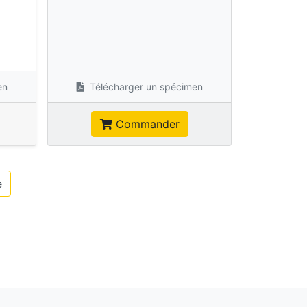
s
en
Télécharger un spécimen
Commander
e