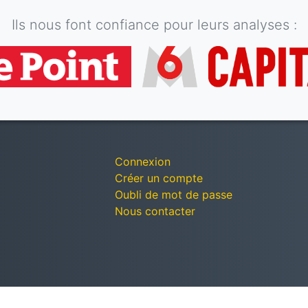
Ils nous font confiance pour leurs analyses :
Connexion
Créer un compte
Oubli de mot de passe
Nous contacter
© Décomptes publics - Tous droits réservés