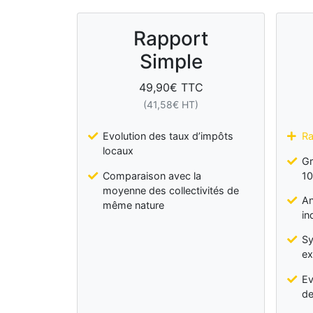
Rapport
Simple
49,90
€ TTC
(
41,58
€ HT)
Evolution des taux d’impôts
Ra
locaux
Gr
Comparaison avec la
10
moyenne des collectivités de
An
même nature
in
Sy
ex
Ev
de