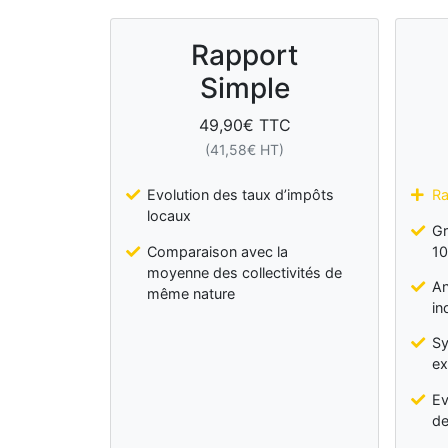
Rapport
Simple
49,90
€ TTC
(
41,58
€ HT)
Evolution des taux d’impôts
Ra
locaux
Gr
Comparaison avec la
10
moyenne des collectivités de
An
même nature
in
Sy
ex
Ev
de