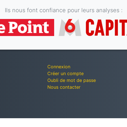
Ils nous font confiance pour leurs analyses :
Connexion
Créer un compte
Oubli de mot de passe
Nous contacter
© Décomptes publics - Tous droits réservés