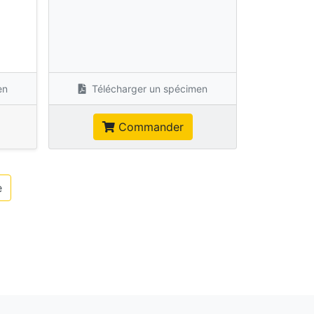
s
en
Télécharger un spécimen
Commander
e