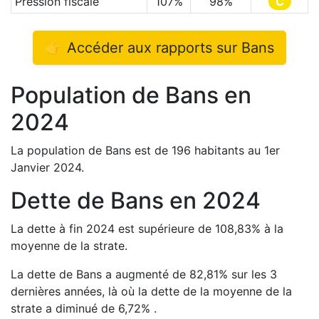
Pression fiscale
107
%
98
%
C
👉 Accéder aux rapports sur
Bans
Population de
Bans
en
2024
La population de
Bans
est de
196
habitants au 1er
Janvier
2024
.
Dette de
Bans
en
2024
La dette à fin
2024
est
supérieure de
108,83
%
à la
moyenne de la strate.
La dette de
Bans
a
augmenté de
82,81
%
sur les 3
dernières années, là où la dette de la moyenne de la
strate a
diminué de
6,72
%
.