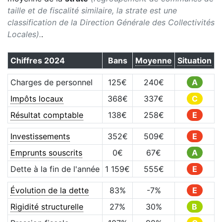
taille et de fiscalité similaire, la strate est une
classification de la Direction Générale des Collectivités
Locales).
.
Chiffres
2024
Bans
Moyenne
Situation
Charges de personnel
125
€
240
€
A
Impôts locaux
368
€
337
€
C
Résultat comptable
138
€
258
€
E
Investissements
352
€
509
€
E
Emprunts souscrits
0
€
67
€
A
Dette à la fin de l'année
1 159
€
555
€
E
Évolution de la dette
83
%
-7
%
E
Rigidité structurelle
27
%
30
%
B