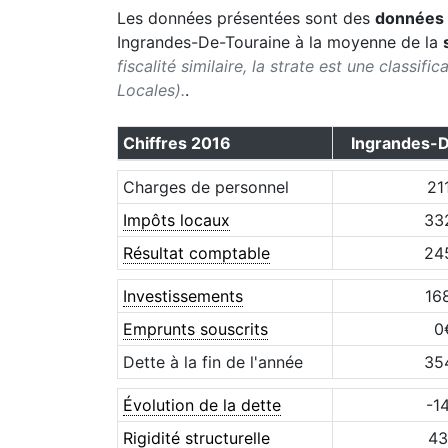
Les données présentées sont des
données 
Ingrandes-De-Touraine
à la moyenne de la
fiscalité similaire, la strate est une classif
Locales).
.
Chiffres
2016
Ingrandes-
Charges de personnel
21
Impôts locaux
33
Résultat comptable
24
Investissements
16
Emprunts souscrits
0
Dette à la fin de l'année
35
Évolution de la dette
-1
Rigidité structurelle
43