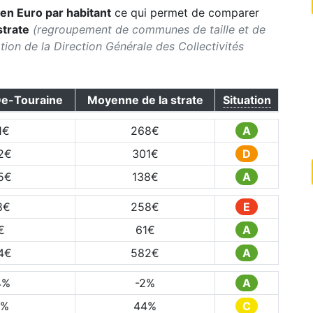
en Euro par habitant
ce qui permet de comparer
strate
(regroupement de communes de taille et de
ication de la Direction Générale des Collectivités
De-Touraine
Moyenne de la strate
Situation
1
€
268
€
A
2
€
301
€
D
5
€
138
€
A
8
€
258
€
E
€
61
€
A
4
€
582
€
A
4
%
-2
%
A
%
44
%
C