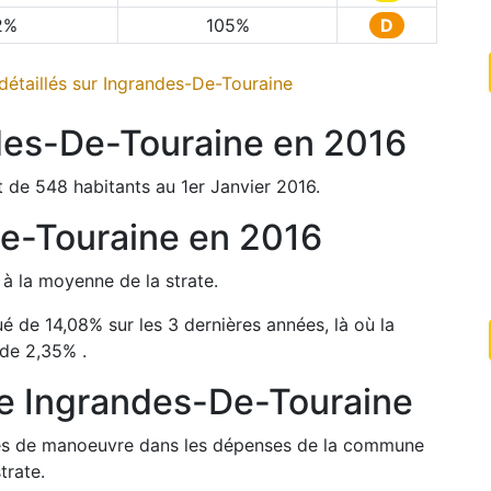
2
%
105
%
D
étaillés sur
Ingrandes-De-Touraine
des-De-Touraine
en
2016
t de
548
habitants au 1er Janvier
2016
.
e-Touraine
en
2016
%
à la moyenne de la strate.
ué de
14,08
%
sur les 3 dernières années, là où la
 de
2,35
%
.
de
Ingrandes-De-Touraine
arges de manoeuvre dans les dépenses de la commune
trate.