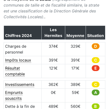
communes de taille et de fiscalité similaire, la strate
est une classification de la Direction Générale des
Collectivités Locales).
.
Les
Chiffres
2024
Hermites
Moyenne
Situation
Charges de
374
€
329
€
D
personnel
Impôts locaux
391
€
391
€
C
Résultat
121
€
171
€
E
comptable
Investissements
362
€
389
€
C
Emprunts
0
€
59
€
A
souscrits
Dette à la fin de
489
€
560
€
B