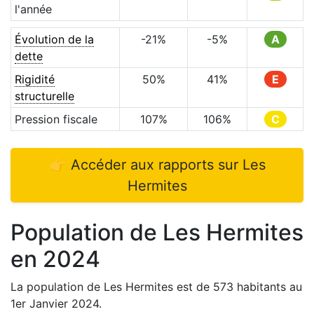
l'année
Évolution de la
-21
%
-5
%
A
dette
Rigidité
50
%
41
%
E
structurelle
Pression fiscale
107
%
106
%
C
👉 Accéder aux rapports sur
Les
Hermites
Population de
Les Hermites
en
2024
La population de
Les Hermites
est de
573
habitants au
1er Janvier
2024
.