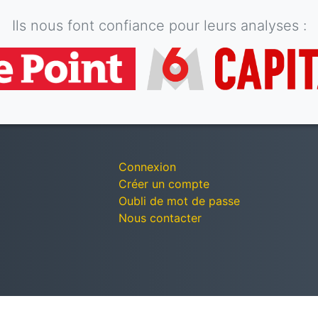
Ils nous font confiance pour leurs analyses :
Connexion
Créer un compte
Oubli de mot de passe
Nous contacter
© Décomptes publics - Tous droits réservés