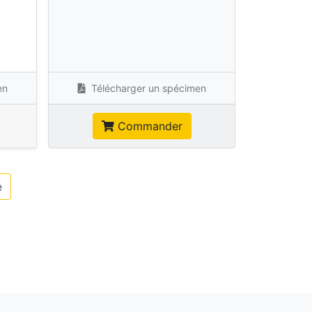
s
en
Télécharger un spécimen
Commander
e