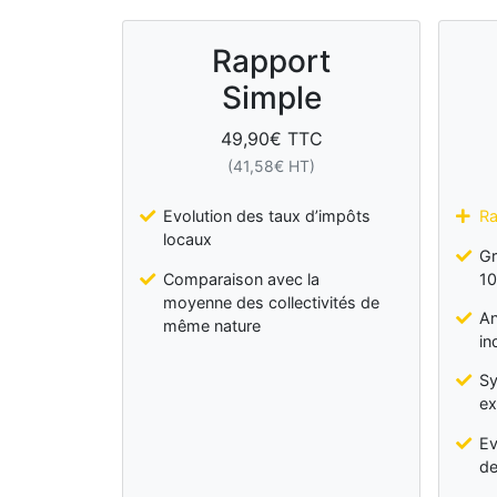
Rapport
Simple
49,90
€ TTC
(
41,58
€ HT)
Evolution des taux d’impôts
Ra
locaux
Gr
Comparaison avec la
10
moyenne des collectivités de
An
même nature
in
Sy
ex
Ev
de