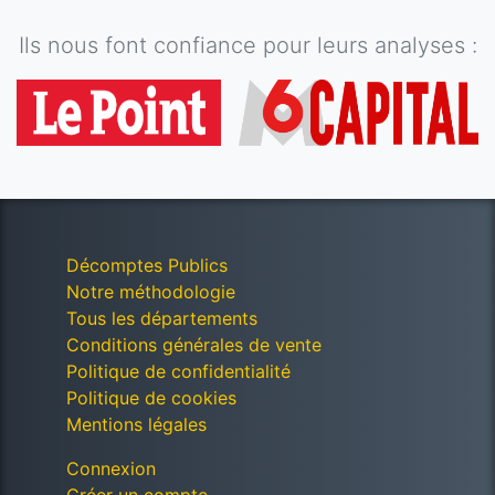
Ils nous font confiance pour leurs analyses :
Décomptes Publics
Notre méthodologie
Tous les départements
Conditions générales de vente
Politique de confidentialité
Politique de cookies
Mentions légales
Connexion