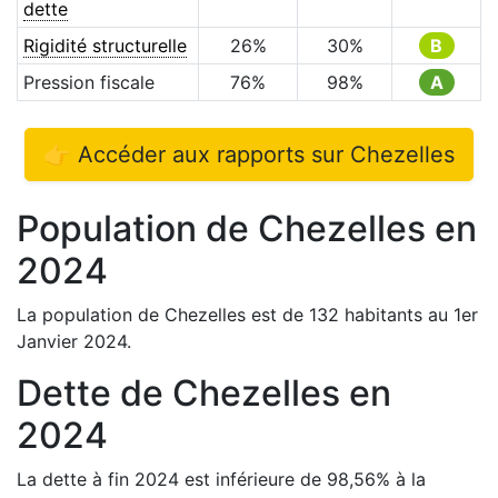
dette
Rigidité structurelle
26
%
30
%
B
Pression fiscale
76
%
98
%
A
👉 Accéder aux rapports sur
Chezelles
Population de
Chezelles
en
2024
La population de
Chezelles
est de
132
habitants au 1er
Janvier
2024
.
Dette de
Chezelles
en
2024
La dette à fin
2024
est
inférieure de
98,56
%
à la