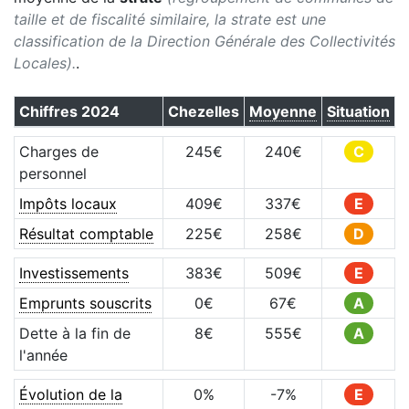
taille et de fiscalité similaire, la strate est une
classification de la Direction Générale des Collectivités
Locales).
.
Chiffres
2024
Chezelles
Moyenne
Situation
Charges de
245
€
240
€
C
personnel
Impôts locaux
409
€
337
€
E
Résultat comptable
225
€
258
€
D
Investissements
383
€
509
€
E
Emprunts souscrits
0
€
67
€
A
Dette à la fin de
8
€
555
€
A
l'année
Évolution de la
0
%
-7
%
E