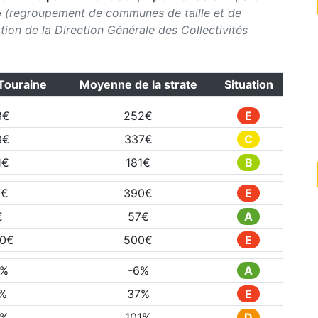
e
(regroupement de communes de taille et de
ication de la Direction Générale des Collectivités
Touraine
Moyenne de la strate
Situation
3
€
252
€
E
3
€
337
€
C
1
€
181
€
B
7
€
390
€
E
€
57
€
A
20
€
500
€
E
%
-6
%
A
%
37
%
E
%
101
%
D