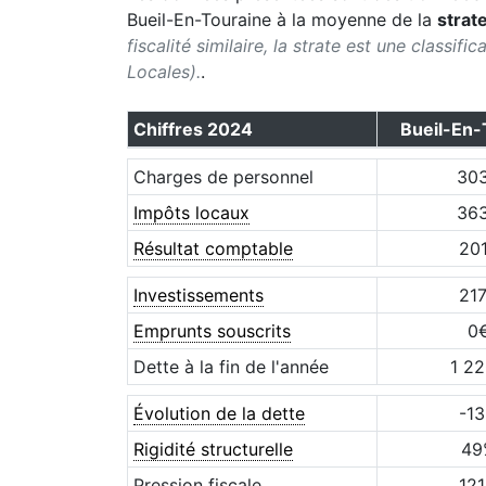
Bueil-En-Touraine
à la moyenne de la
strat
fiscalité similaire, la strate est une classif
Locales).
.
Chiffres
2024
Bueil-En-
Charges de personnel
30
Impôts locaux
36
Résultat comptable
20
Investissements
21
Emprunts souscrits
0
Dette à la fin de l'année
1 2
Évolution de la dette
-13
Rigidité structurelle
49
Pression fiscale
121