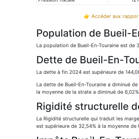
👉 Accéder aux rapport
Population de
Bueil-E
La population de
Bueil-En-Touraine
est de
Dette de
Bueil-En-To
La dette à fin
2024
est
supérieure de
144,0
La dette de
Bueil-En-Touraine
a
diminué d
la moyenne de la strate a
diminué de
6,02
Rigidité structurelle 
La Rigidité structurelle qui traduit les m
est
supérieure de
32,54
%
à la moyenne de l