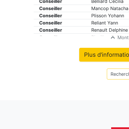
Conseiller
Belliard Cécilia
Conseiller
Mancop Natacha
Conseiller
Plisson Yohann
Conseiller
Reliant Yann
Conseiller
Renault Delphine
Conseiller
Rivaillon Guilhem
Montr
Plus d'informati
Recherch