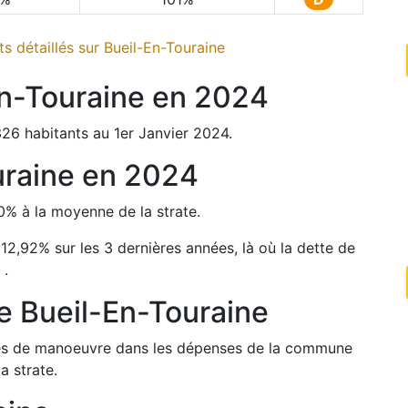
s détaillés sur
Bueil-En-Touraine
n-Touraine
en
2024
326
habitants au 1er Janvier
2024
.
uraine
en
2024
0
%
à la moyenne de la strate.
e
12,92
%
sur les 3 dernières années, là où la dette de
%
.
de
Bueil-En-Touraine
arges de manoeuvre dans les dépenses de la commune
a strate.