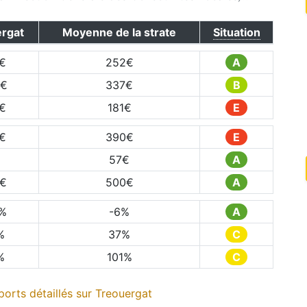
rgat
Moyenne de la strate
Situation
€
252
€
A
€
337
€
B
€
181
€
E
€
390
€
E
€
57
€
A
€
500
€
A
%
-6
%
A
%
37
%
C
%
101
%
C
orts détaillés sur
Treouergat