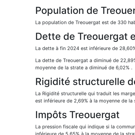
Population de
Treoue
La population de
Treouergat
est de
330
hab
Dette de
Treouergat
La dette à fin
2024
est
inférieure de
28,60
La dette de
Treouergat
a
diminué de
22,89
moyenne de la strate a
diminué de
6,02
%
.
Rigidité structurelle 
La Rigidité structurelle qui traduit les m
est
inférieure de
2,69
%
à la moyenne de la s
Impôts
Treouergat
La pression fiscale qui indique si la comm
inférieure de
5,65
%
à la moyenne de la stra