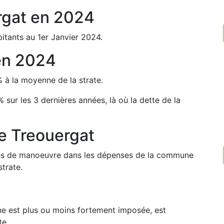
rgat
en
2024
itants au 1er Janvier
2024
.
en
2024
%
à la moyenne de la strate.
%
sur les 3 dernières années, là où la dette de la
de
Treouergat
arges de manoeuvre dans les dépenses de la commune
trate.
une est plus ou moins fortement imposée, est
te.