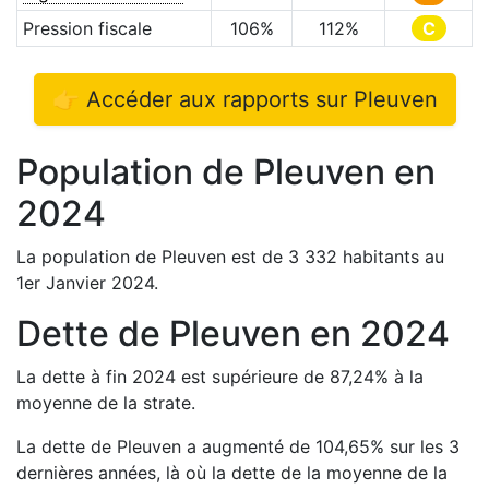
Pression fiscale
106
%
112
%
C
👉 Accéder aux rapports sur
Pleuven
Population de
Pleuven
en
2024
La population de
Pleuven
est de
3 332
habitants au
1er Janvier
2024
.
Dette de
Pleuven
en
2024
La dette à fin
2024
est
supérieure de
87,24
%
à la
moyenne de la strate.
La dette de
Pleuven
a
augmenté de
104,65
%
sur les 3
dernières années, là où la dette de la moyenne de la