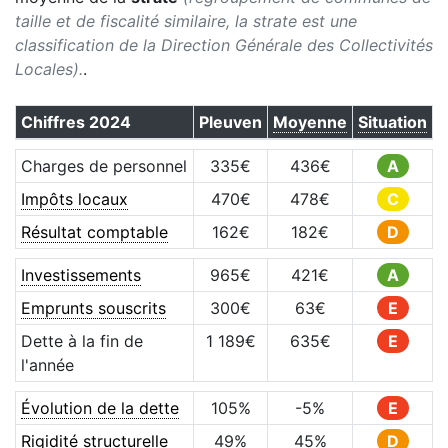
taille et de fiscalité similaire, la strate est une
classification de la Direction Générale des Collectivités
Locales).
.
Chiffres
2024
Pleuven
Moyenne
Situation
Charges de personnel
335
€
436
€
A
Impôts locaux
470
€
478
€
C
Résultat comptable
162
€
182
€
D
Investissements
965
€
421
€
A
Emprunts souscrits
300
€
63
€
E
Dette à la fin de
1 189
€
635
€
E
l'année
Évolution de la dette
105
%
-5
%
E
Rigidité structurelle
49
%
45
%
D