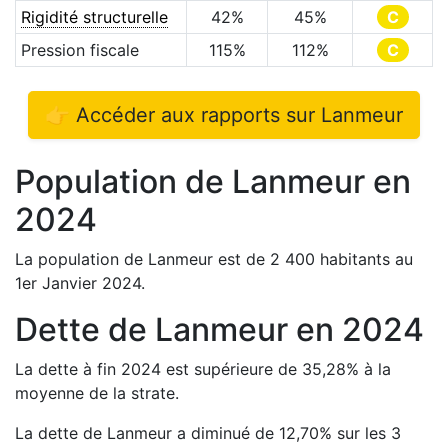
Rigidité structurelle
42
%
45
%
C
Pression fiscale
115
%
112
%
C
👉 Accéder aux rapports sur
Lanmeur
Population de
Lanmeur
en
2024
La population de
Lanmeur
est de
2 400
habitants au
1er Janvier
2024
.
Dette de
Lanmeur
en
2024
La dette à fin
2024
est
supérieure de
35,28
%
à la
moyenne de la strate.
La dette de
Lanmeur
a
diminué de
12,70
%
sur les 3