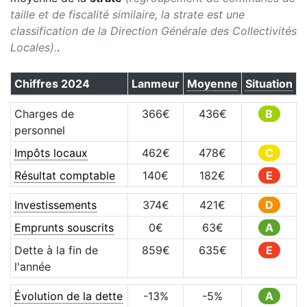
taille et de fiscalité similaire, la strate est une
classification de la Direction Générale des Collectivités
Locales).
.
Chiffres
2024
Lanmeur
Moyenne
Situation
Charges de
366
€
436
€
B
personnel
Impôts locaux
462
€
478
€
C
Résultat comptable
140
€
182
€
E
Investissements
374
€
421
€
D
Emprunts souscrits
0
€
63
€
A
Dette à la fin de
859
€
635
€
E
l'année
Évolution de la dette
-13
%
-5
%
A